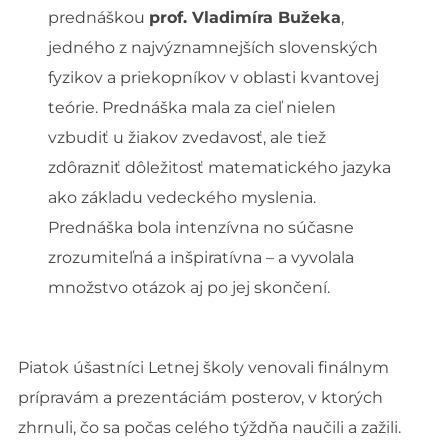
prednáškou
prof. Vladimíra Bužeka
,
jedného z najvýznamnejších slovenských
fyzikov a priekopníkov v oblasti kvantovej
teórie. Prednáška mala za cieľ nielen
vzbudiť u žiakov zvedavosť, ale tiež
zdôrazniť dôležitosť matematického jazyka
ako základu vedeckého myslenia.
Prednáška bola intenzívna no súčasne
zrozumiteľná a inšpiratívna – a vyvolala
množstvo otázok aj po jej skončení.
Piatok úšastníci Letnej školy venovali finálnym
prípravám a prezentáciám posterov, v ktorých
zhrnuli, čo sa počas celého týždňa naučili a zažili.