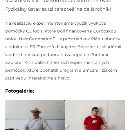
účastníkov v ich ďalšom vedeckom smerovaní.
Fyzikálny ústav sa už teraz teší na ďalší ročník!
Na realizáciu experimentov sme využili výukové
pomôcky QuTools, ktoré boli financované Európskou
úniou NextGenerationEU z prostriedkov Plánu obnovy
a odolnosti SR. Zároveň ďakujeme Slovenskej akadémii
vied za finančnú podporu na zakúpenie Photonic
Explorer Kit a ďalších menších experimentálnych
pomôcok, ktoré obohatili program a umožnili žiakom
zažiť vedu interaktívne a hravo.
Fotogaléria: