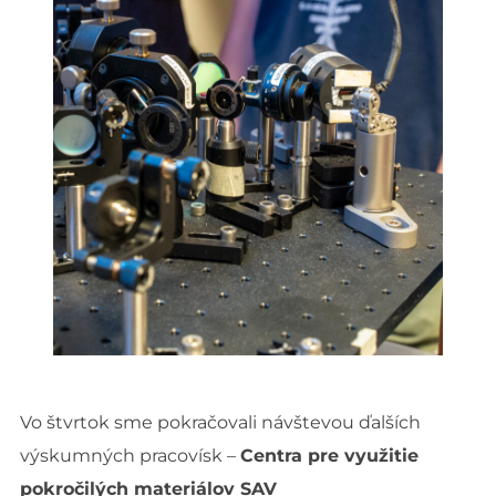
Vo štvrtok sme pokračovali návštevou ďalších
výskumných pracovísk –
Centra pre využitie
pokročilých materiálov SAV