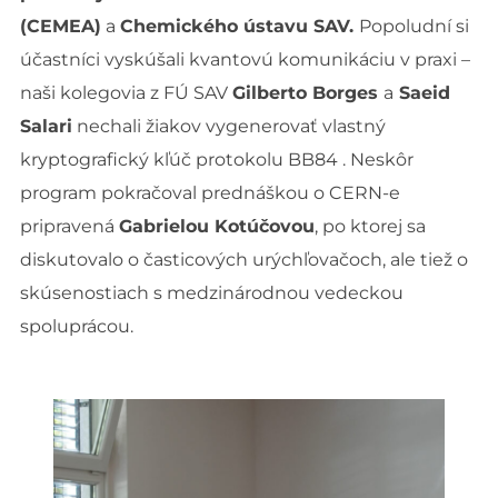
(CEMEA)
a
Chemického ústavu SAV.
Popoludní si
účastníci vyskúšali kvantovú komunikáciu v praxi –
naši kolegovia z FÚ SAV
Gilberto Borges
a
Saeid
Salari
nechali žiakov vygenerovať vlastný
kryptografický kľúč protokolu BB84 . Neskôr
program pokračoval prednáškou o CERN-e
pripravená
Gabrielou Kotúčovou
, po ktorej sa
diskutovalo o časticových urýchľovačoch, ale tiež o
skúsenostiach s medzinárodnou vedeckou
spoluprácou.