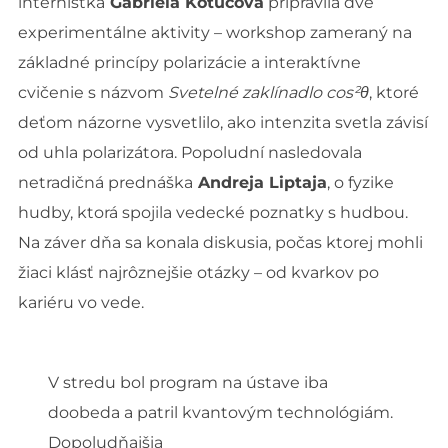
internistka
Gabriela Kotúčová
pripravila dve
experimentálne aktivity – workshop zameraný na
základné princípy polarizácie a interaktívne
cvičenie s názvom
Svetelné zaklínadlo cos²θ
, ktoré
deťom názorne vysvetlilo, ako intenzita svetla závisí
od uhla polarizátora. Popoludní nasledovala
netradičná prednáška
Andreja Liptaja
, o fyzike
hudby, ktorá spojila vedecké poznatky s hudbou.
Na záver dňa sa konala diskusia, počas ktorej mohli
žiaci klásť najrôznejšie otázky – od kvarkov po
kariéru vo vede.
V stredu bol program na ústave iba
doobeda a patril kvantovým technológiám.
Dopoludňajšia