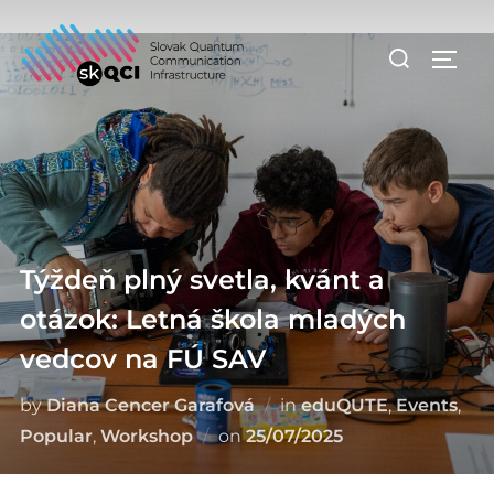
Skip
to
Search
TOGG
content
for:
Týždeň plný svetla, kvánt a
otázok: Letná škola mladých
vedcov na FÚ SAV
by
Diana Cencer Garafová
in
eduQUTE
,
Events
,
Posted
Popular
,
Workshop
on
25/07/2025
on