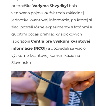
prednáška
Vadyma
Shvydkyi
bola
venovaná pojmu
qubit
, teda základnej
jednotke kvantovej informácie, po ktorej si
žiaci pozreli rôzne experimenty s fotónmi a
qubitmi počas prehliadky špičkových
laboratórií
Centra pre výskum kvantovej
informácie (RCQI)
a dozvedeli sa viac o
výskume kvantovej komunikácie na
Slovensku