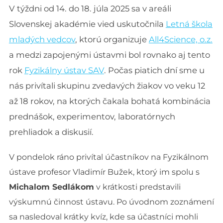
V týždni od 14. do 18. júla 2025 sa v areáli
Slovenskej akadémie vied uskutočnila
Letná škola
mladých vedcov
, ktorú organizuje
All4Science, o.z.
a medzi zapojenými ústavmi bol rovnako aj tento
rok
Fyzikálny ústav SAV
. Počas piatich dní sme u
nás privítali skupinu zvedavých žiakov vo veku 12
až 18 rokov, na ktorých čakala bohatá kombinácia
prednášok, experimentov, laboratórnych
prehliadok a diskusií.
V pondelok ráno privítal účastníkov na Fyzikálnom
ústave profesor Vladimír Bužek, ktorý im spolu s
Michalom Sedlákom
v krátkosti predstavili
výskumnú činnost ústavu. Po úvodnom zoznámení
sa nasledoval krátky kvíz, kde sa účastníci mohli