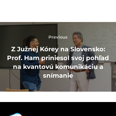
Navigácia
v
Previous
Previous
článku
Z Južnej Kórey na Slovensko:
Prof. Ham priniesol svoj pohľad
na kvantovú komunikáciu a
snímanie