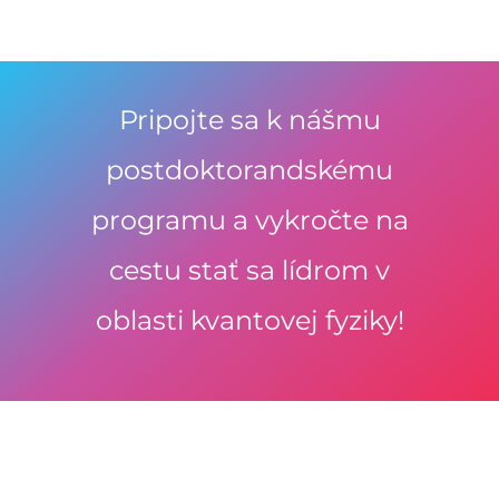
Pripojte sa k nášmu
postdoktorandskému
programu a vykročte na
cestu stať sa lídrom v
oblasti kvantovej fyziky!