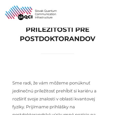
Skip
to
Search
TOGG
content
for:
PRÍLEŽITOSTI PRE
POSTDOKTORANDOV
Sme radi, že vám môžeme ponúknuť
jedinečnú príležitosť prehĺbiť si kariéru a
rozšíriť svoje znalosti v oblasti kvantovej
fyziky. Prijímame prihlášky na
postdoktorandské výskumné pozície na